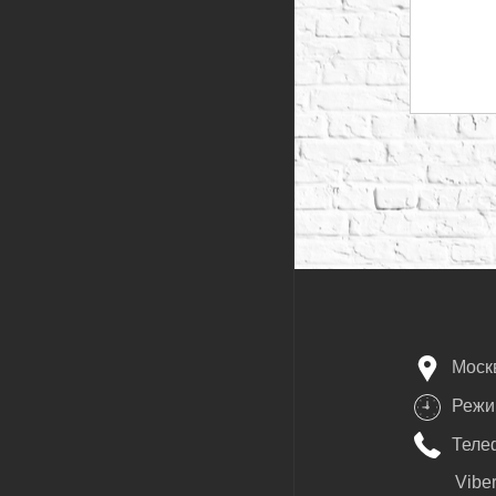
Моск
Режим
Телеф
Vibe